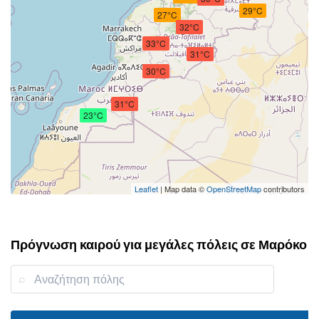
29°C
27°C
32°C
33°C
31°C
30°C
31°C
23°C
Leaflet
| Map data ©
OpenStreetMap
contributors
Πρόγνωση καιρού για μεγάλες πόλεις σε Μαρόκο