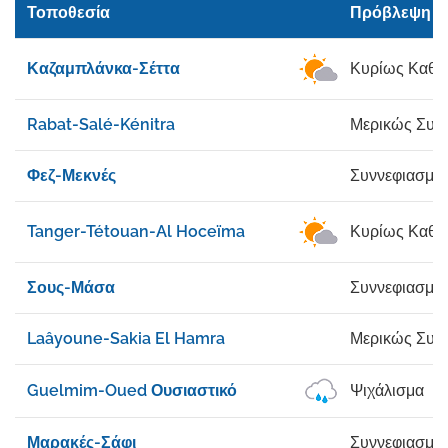
Τοποθεσία
Πρόβλεψη
Καζαμπλάνκα-Σέττα
Κυρίως Καθα
Rabat-Salé-Kénitra
Μερικώς Συν
Φεζ-Μεκνές
Συννεφιασμέ
Tanger-Tétouan-Al Hoceïma
Κυρίως Καθα
Σους-Μάσα
Συννεφιασμέ
Laâyoune-Sakia El Hamra
Μερικώς Συν
Guelmim-Oued Ουσιαστικό
Ψιχάλισμα
Μαρακές-Σάφι
Συννεφιασμέ