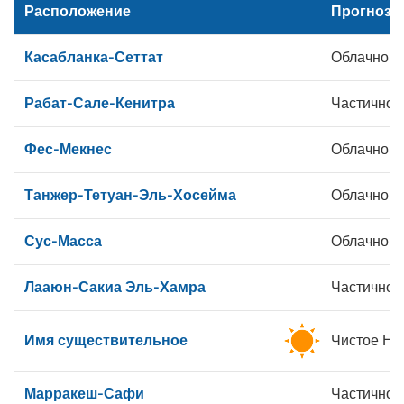
Расположение
Прогноз
Касабланка-Сеттат
Облачно
Рабат-Сале-Кенитра
Частично 
Фес-Мекнес
Облачно
Танжер-Тетуан-Эль-Хосейма
Облачно
Сус-Масса
Облачно
Лааюн-Сакиа Эль-Хамра
Частично 
Имя существительное
Чистое Не
Марракеш-Сафи
Частично 