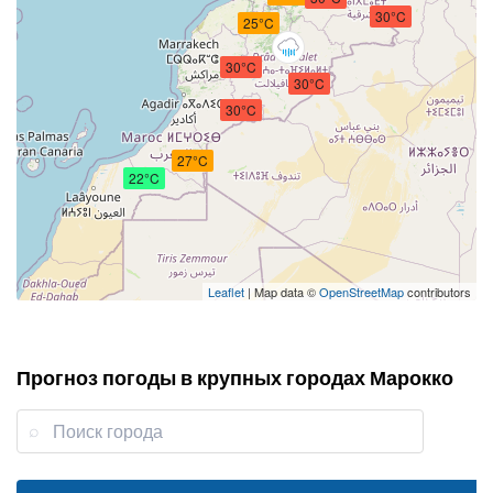
30°C
25°C
30°C
30°C
30°C
27°C
22°C
Leaflet
| Map data ©
OpenStreetMap
contributors
Прогноз погоды в крупных городах Марокко