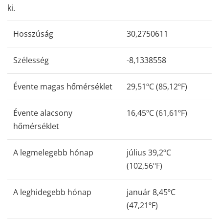
ki.
Hosszúság
30,2750611
Szélesség
-8,1338558
Évente magas hőmérséklet
29,51ºC (85,12ºF)
Évente alacsony
16,45ºC (61,61ºF)
hőmérséklet
A legmelegebb hónap
július 39,2ºC
(102,56ºF)
A leghidegebb hónap
január 8,45ºC
(47,21ºF)