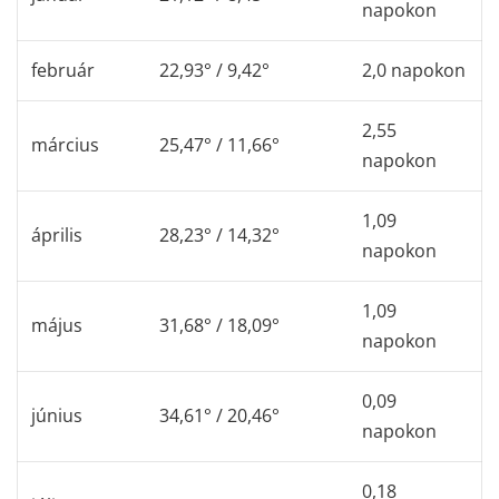
napokon
február
22,93° / 9,42°
2,0 napokon
2,55
március
25,47° / 11,66°
napokon
1,09
április
28,23° / 14,32°
napokon
1,09
május
31,68° / 18,09°
napokon
0,09
június
34,61° / 20,46°
napokon
0,18