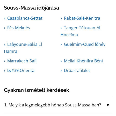
Souss-Massa időjárása
Casablanca-Settat
Rabat-Salé-Kénitra
Fès-Meknès
Tanger-Tétouan-Al
Hoceïma
Laâyoune-Sakia El
Guelmim-Oued főnév
Hamra
Marrakech-Safi
Mellal-Khénifra Béni
l&#39;Oriental
Drâa-Tafilalet
Gyakran ismételt kérdések
1.
Melyik a legmelegebb hónap Souss-Massa-ban?