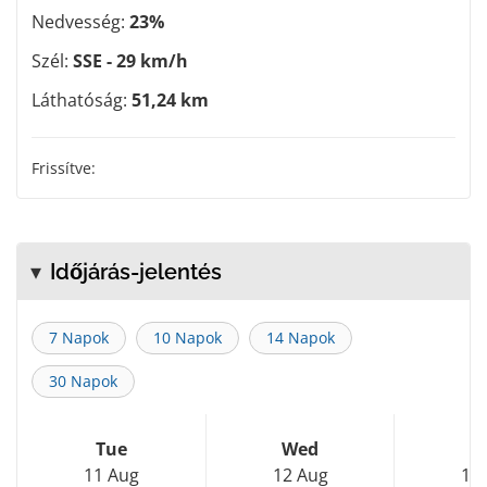
Nedvesség:
23%
Szél:
SSE - 29 km/h
Láthatóság:
51,24 km
Frissítve:
Időjárás-jelentés
7 Napok
10 Napok
14 Napok
30 Napok
Tue
Wed
T
11 Aug
12 Aug
13