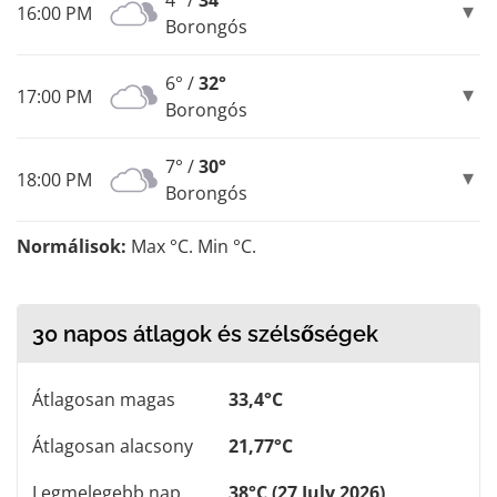
16:00 PM
Borongós
6° /
32°
17:00 PM
Borongós
7° /
30°
18:00 PM
Borongós
Normálisok:
Max °C. Min °C.
30 napos átlagok és szélsőségek
Átlagosan magas
33,4°C
Átlagosan alacsony
21,77°C
Legmelegebb nap
38°C (27 July 2026)