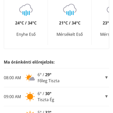
24°C / 34°C
21°C / 34°C
23°C 
Enyhe Eső
Mérsékelt Eső
Mérsék
Ma óránkénti előrejelzés:
6° /
29°
08:00 AM
Főleg Tiszta
6° /
30°
09:00 AM
Tiszta Ég
5° /
32°