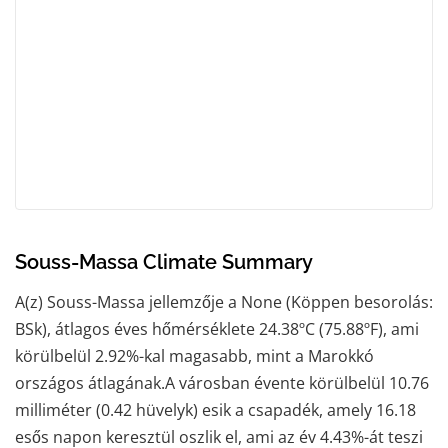
Souss-Massa Climate Summary
A(z) Souss-Massa jellemzője a None (Köppen besorolás:
BSk), átlagos éves hőmérséklete 24.38ºC (75.88ºF), ami
körülbelül 2.92%-kal magasabb, mint a Marokkó
országos átlagának.A városban évente körülbelül 10.76
milliméter (0.42 hüvelyk) esik a csapadék, amely 16.18
esős napon keresztül oszlik el, ami az év 4.43%-át teszi