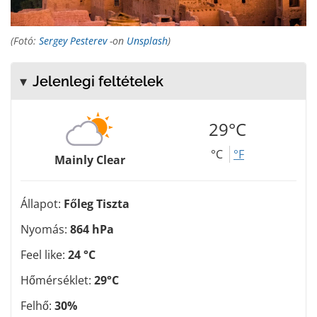
(Fotó:
Sergey Pesterev
-on
Unsplash
)
Jelenlegi feltételek
29°C
°C
°F
Mainly Clear
Állapot:
Főleg Tiszta
Nyomás:
864 hPa
Feel like:
24 °C
Hőmérséklet:
29°C
Felhő:
30%