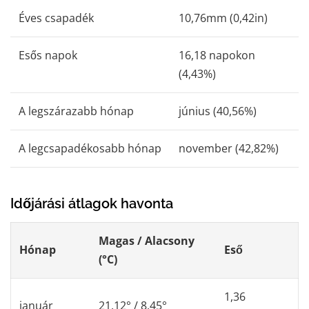
Éves csapadék
10,76mm (0,42in)
Esős ​​napok
16,18 napokon
(4,43%)
A legszárazabb hónap
június (40,56%)
A legcsapadékosabb hónap
november (42,82%)
Időjárási átlagok havonta
Magas / Alacsony
Hónap
Eső
(°C)
1,36
január
21,12° / 8,45°