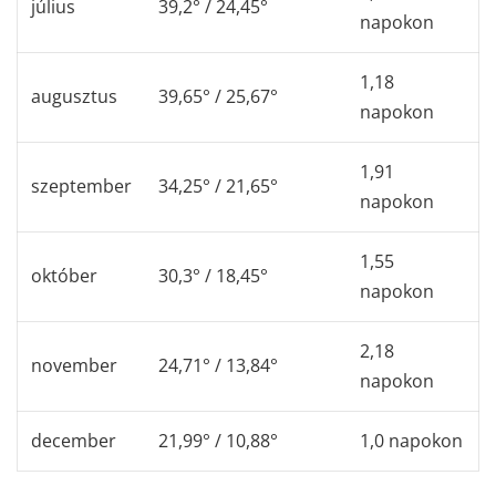
július
39,2° / 24,45°
napokon
1,18
augusztus
39,65° / 25,67°
napokon
1,91
szeptember
34,25° / 21,65°
napokon
1,55
október
30,3° / 18,45°
napokon
2,18
november
24,71° / 13,84°
napokon
december
21,99° / 10,88°
1,0 napokon