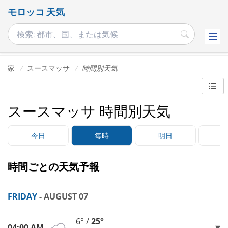
モロッコ 天気
家
スースマッサ
時間別天気
スースマッサ 時間別天気
今日
毎時
明日
3
時間ごとの天気予報
FRIDAY
- AUGUST 07
6° /
25°
04:00 AM