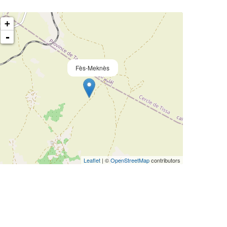
+
-
Fès-Meknès
Leaflet
| ©
OpenStreetMap
contributors