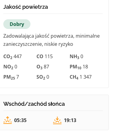
Jakość powietrza
Dobry
Zadowalająca jakość powietrza, minimalne
zanieczyszczenie, niskie ryzyko
CO
447
CO
115
NH
0
2
3
NO
0
O
87
PM
18
2
3
10
PM
7
SO
0
CH
1 347
25
2
4
Wschód/zachód słońca
05:35
19:13