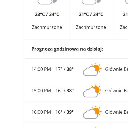
23°C / 34°C
21°C / 34°C
21
Zachmurzone
Zachmurzone
Za
Prognoza godzinowa na dzisiaj:
14:00 PM
17° /
38°
Głównie B
15:00 PM
16° /
38°
Głównie B
16:00 PM
16° /
39°
Głównie B