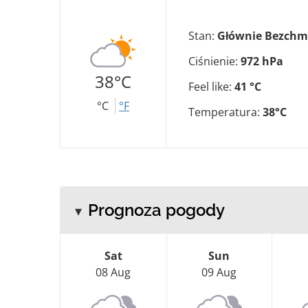
Stan:
Głównie Bezchm
Ciśnienie:
972 hPa
38°C
Feel like:
41 °C
°C
°F
Temperatura:
38°C
Prognoza pogody
Sat
Sun
08 Aug
09 Aug