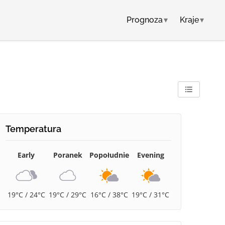
Prognoza
▾
Kraje
▾
Temperatura
Early
Poranek
Popołudnie
Evening
19°C / 24°C
19°C / 29°C
16°C / 38°C
19°C / 31°C